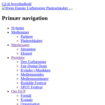
Gå til hovedindhold
Danske Uafhængige Pladeselskaber
Primær navigation
Nyheder
Medlemmer
Partnere
Pladeselskaber
Mærkesager
Streaming
Eksport
Projekter
Den Uafhængige
Fair Digital Deals
Kvinder i Musikken
Medlemsguides
Medlemsseminarer
Roskilde Festival
SPOT Festival
Om DUP
Formål
Kontakt
Organisation