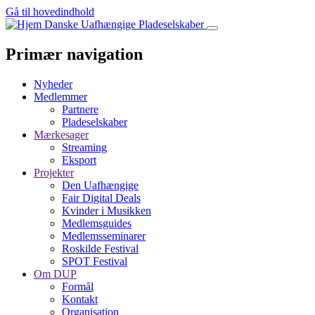
Gå til hovedindhold
Danske Uafhængige Pladeselskaber
Primær navigation
Nyheder
Medlemmer
Partnere
Pladeselskaber
Mærkesager
Streaming
Eksport
Projekter
Den Uafhængige
Fair Digital Deals
Kvinder i Musikken
Medlemsguides
Medlemsseminarer
Roskilde Festival
SPOT Festival
Om DUP
Formål
Kontakt
Organisation